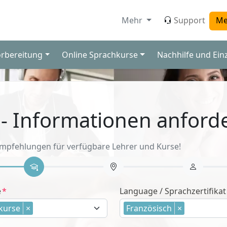
Mehr
Support
Me
orbereitung
Online Sprachkurse
Nachhilfe und Ein
 - Informationen anford
Empfehlungen für verfügbare Lehrer und Kurse!
e
Language / Sprachzertifikat
kurse
×
Französisch
×