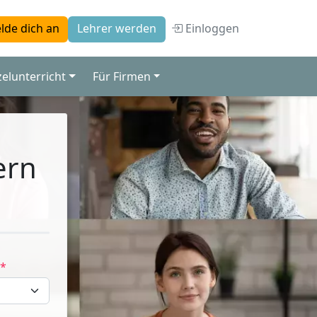
Einloggen
lde dich an
Lehrer werden
zelunterricht
Für Firmen
ern