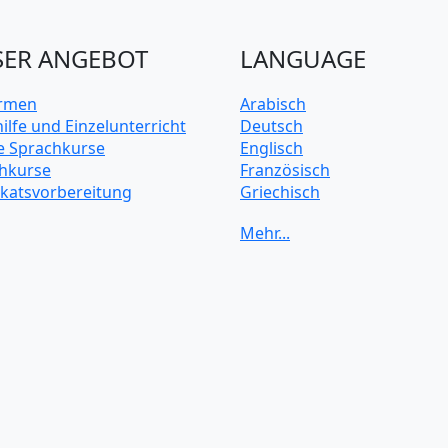
ER ANGEBOT
LANGUAGE
irmen
Arabisch
ilfe und Einzelunterricht
Deutsch
e Sprachkurse
Englisch
hkurse
Französisch
fikatsvorbereitung
Griechisch
Italienisch
Japanisch
Koreanisch
Mandarin-Chinesisch
Niederländisch
Polnisch
Portugiesisch
Russisch
Schwedisch
Spanisch
Türkisch