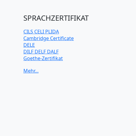
SPRACHZERTIFIKAT
CILS CELI PLIDA
Cambridge Certificate
DELE
DILF DELF DALF
Goethe-Zertifikat
IELTS
TELC
TOEFL iBT
TOEIC
TestDaF