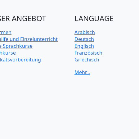
ER ANGEBOT
LANGUAGE
irmen
Arabisch
ilfe und Einzelunterricht
Deutsch
e Sprachkurse
Englisch
hkurse
Französisch
fikatsvorbereitung
Griechisch
Italienisch
Japanisch
Koreanisch
Mandarin-Chinesisch
Niederländisch
Polnisch
Portugiesisch
Russisch
Schwedisch
Spanisch
Türkisch