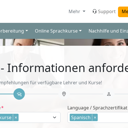
Mehr
Support
Me
orbereitung
Online Sprachkurse
Nachhilfe und Ein
 - Informationen anford
Empfehlungen für verfügbare Lehrer und Kurse!
e
Language / Sprachzertifikat
kurse
×
Spanisch
×