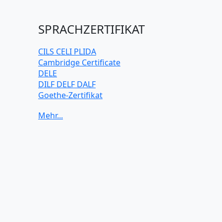
SPRACHZERTIFIKAT
CILS CELI PLIDA
Cambridge Certificate
DELE
DILF DELF DALF
Goethe-Zertifikat
IELTS
TELC
TOEFL iBT
TOEIC
TestDaF