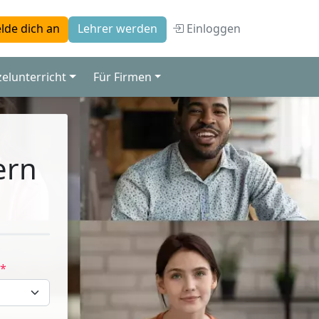
Einloggen
lde dich an
Lehrer werden
zelunterricht
Für Firmen
ern