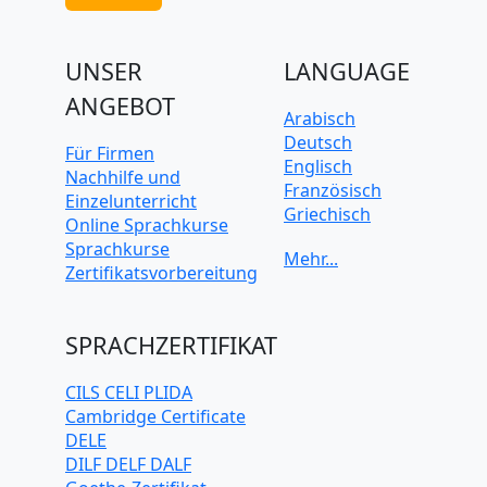
UNSER
LANGUAGE
ANGEBOT
Arabisch
Deutsch
Für Firmen
Englisch
Nachhilfe und
Französisch
Einzelunterricht
Griechisch
Online Sprachkurse
Italienisch
Sprachkurse
Japanisch
Zertifikatsvorbereitung
Koreanisch
Mandarin-
Chinesisch
SPRACHZERTIFIKAT
Niederländisch
Polnisch
CILS CELI PLIDA
Portugiesisch
Cambridge Certificate
Russisch
DELE
Schwedisch
DILF DELF DALF
Spanisch