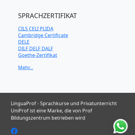
Mandarin-
Chinesisch
SPRACHZERTIFIKAT
Niederländisch
Polnisch
CILS CELI PLIDA
Portugiesisch
Cambridge Certificate
Russisch
DELE
Schwedisch
DILF DELF DALF
Spanisch
Goethe-Zertifikat
Türkisch
IELTS
TELC
TOEFL iBT
TOEIC
TestDaF
LinguaProf - Sprachkurse und Privatunterricht
UniProf ist eine Marke, die von Prof
Bildungszentrum betrieben wird