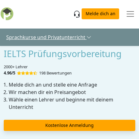
Skip to main content
Melde dich an
Sprachkurse und Privatunterricht
IELTS Prüfungsvorbereitung
2000+ Lehrer
4.96/5
198 Bewertungen
Melde dich an und stelle eine Anfrage
Wir machen dir ein Preisangebot
Wähle einen Lehrer und beginne mit deinem
Unterricht
Kostenlose Anmeldung