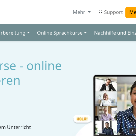
Mehr
Support
Me
orbereitung
Online Sprachkurse
Nachhilfe und Ein
se - online
eren
em Unterricht