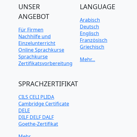
UNSER
LANGUAGE
ANGEBOT
Arabisch
Deutsch
Für Firmen
Englisch
Nachhilfe und
Französisch
Einzelunterricht
Griechisch
Online Sprachkurse
Italienisch
Sprachkurse
Japanisch
Zertifikatsvorbereitung
Koreanisch
Mandarin-
Chinesisch
SPRACHZERTIFIKAT
Niederländisch
Polnisch
CILS CELI PLIDA
Portugiesisch
Cambridge Certificate
Russisch
DELE
Schwedisch
DILF DELF DALF
Spanisch
Goethe-Zertifikat
Türkisch
IELTS