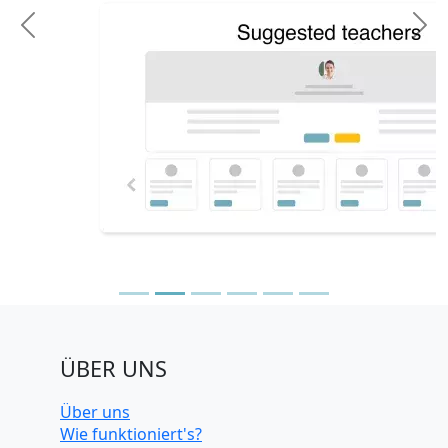
Previous
N
ÜBER UNS
Über uns
Wie funktioniert's?