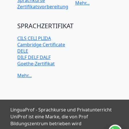
Sprachkurse
Japanisch
Zertifikatsvorbereitung
Koreanisch
Mandarin-
Chinesisch
SPRACHZERTIFIKAT
Niederländisch
Polnisch
CILS CELI PLIDA
Portugiesisch
Cambridge Certificate
Russisch
DELE
Schwedisch
DILF DELF DALF
Spanisch
Goethe-Zertifikat
Türkisch
IELTS
TELC
TOEFL iBT
TOEIC
TestDaF
LinguaProf - Sprachkurse und Privatunterricht
UniProf ist eine Marke, die von Prof
Bildungszentrum betrieben wird