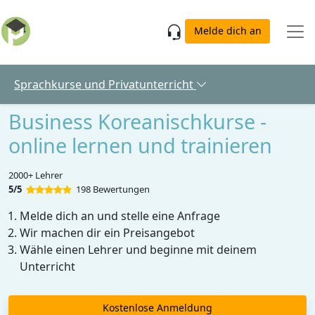
Skip to main content
Melde dich an
Sprachkurse und Privatunterricht
Business Koreanischkurse -
online lernen und trainieren
2000+ Lehrer
5/5
198 Bewertungen
Melde dich an und stelle eine Anfrage
Wir machen dir ein Preisangebot
Wähle einen Lehrer und beginne mit deinem
Unterricht
Kostenlose Anmeldung