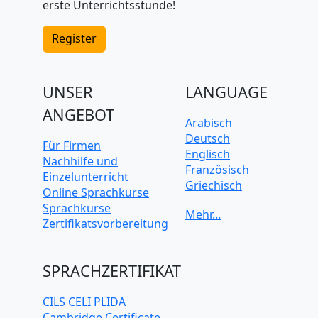
erste Unterrichtsstunde!
Register
UNSER
LANGUAGE
ANGEBOT
Arabisch
Deutsch
Für Firmen
Englisch
Nachhilfe und
Französisch
Einzelunterricht
Griechisch
Online Sprachkurse
Italienisch
Sprachkurse
Japanisch
Zertifikatsvorbereitung
Koreanisch
Mandarin-
Chinesisch
SPRACHZERTIFIKAT
Niederländisch
Polnisch
CILS CELI PLIDA
Portugiesisch
Cambridge Certificate