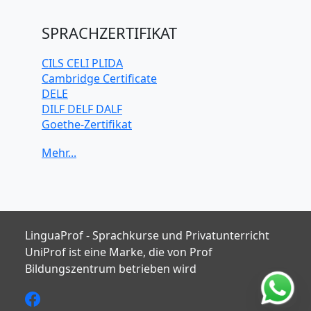
Mandarin-
Chinesisch
SPRACHZERTIFIKAT
Niederländisch
Polnisch
CILS CELI PLIDA
Portugiesisch
Cambridge Certificate
Russisch
DELE
Schwedisch
DILF DELF DALF
Spanisch
Goethe-Zertifikat
Türkisch
IELTS
TELC
TOEFL iBT
TOEIC
TestDaF
LinguaProf - Sprachkurse und Privatunterricht
UniProf ist eine Marke, die von Prof
Bildungszentrum betrieben wird